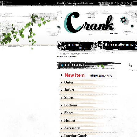
Crank - Vintage and Antiques . 古着通販サイト クランク
O
Outer
Jacket
Shirts
Bottoms
Shoes
Helmet
Accessory
Interior Goods