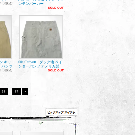
00円(税込)
ンテンパーカー
SOLD OUT
トン キャ
00s Carhartt ダック地 ペイ
 パンツ
ンターパンツ アメリカ製
00円(税込)
SOLD OUT
18
...
37
>