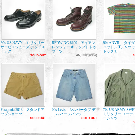
80s US NAVY ミリタリー
REDWING 8199 アイアン
90s ANVIL タイ
サービスシューズ デッドス
レンジャー キャップドトゥ
コットン Tシャツ 
トック
ブーツ
トック L
45,900円(税込)
SOLD OUT
S
Patagonia 2013 スタンドア
00s Levis シルバータブ デ
70s US ARMY SW
ップショーツ
ニム ハーフパンツ
ミリタリー ユーテ
ーシャツ
SOLD OUT
SOLD OUT
S