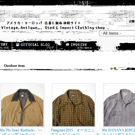
utdoor item
60s 70s Sears Roebucks ハ
Patagonia 2015 オーガニッ
80s BANANA REP
ンティングジャケット
クコットンシャツ
コットン サファリ