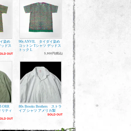
ダイ染め
90s ANVIL タイダイ染め
デッドス
コットン Tシャツ デッドス
トック L
5,900円(税込)
OLD OUT
ET-ORR
80s Brooks Brothers ストラ
ィリティ
イプ シャツ アメリカ製
SOLD OUT
OLD OUT