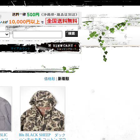
マイアカウント .
価格順
|
新着順
UBLIC
80s BLACK SHEEP ダック
シャツ
ハンターカモ コットン マウ