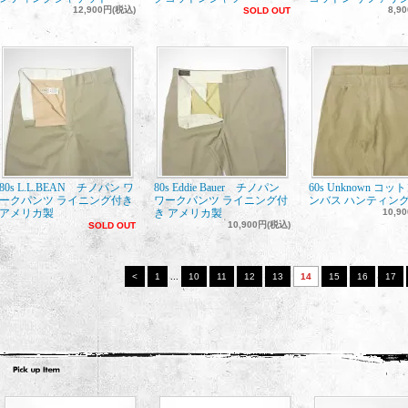
12,900円(税込)
8,9
SOLD OUT
80s L.L.BEAN チノパン ワ
80s Eddie Bauer チノパン
60s Unknown コッ
ークパンツ ライニング付き
ワークパンツ ライニング付
ンバス ハンティング
アメリカ製
き アメリカ製
10,9
10,900円(税込)
SOLD OUT
<
1
...
10
11
12
13
14
15
16
17