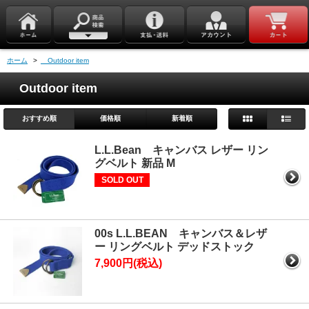
ホーム
>
Outdoor item
Outdoor item
おすすめ順
価格順
新着順
L.L.Bean キャンバス レザー リン
グベルト 新品 M
SOLD OUT
00s L.L.BEAN キャンバス＆レザ
ー リングベルト デッドストック
7,900円(税込)