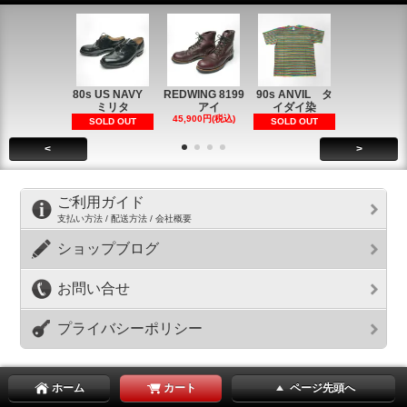
80s US NAVY
REDWING 8199
90s ANVIL タ
90s ANVI
ミリタ
アイ
イダイ染
イダイ染
45,900円(税込)
5,900円(税
SOLD OUT
SOLD OUT
<
>
ご利用ガイド
支払い方法 / 配送方法 / 会社概要
ショップブログ
お問い合せ
プライバシーポリシー
ホーム
カート
ページ先頭へ