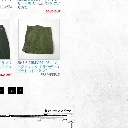
リーカモ カーゴパンツ アメ
00円(税込)
リカ製
SOLD OUT
シンチラフリ
50s US ARMY M-1951 ア
 アメリ
ークティック トラウザーズ
デッドストック MR
25,900円(税込)
OLD OUT
4
...
37
>