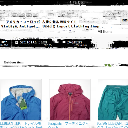
utdoor item
LLBEAN TEK トレイルモ
Patagonia フーディニジャ
80s 90s LLBEAN
デル レインジャケット 新品
ケット
クス オーバーパンツ