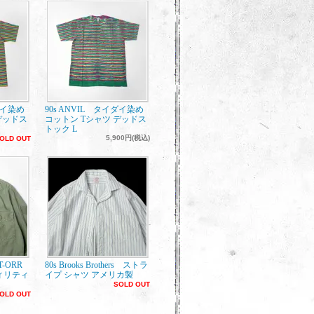
ダイ染め
90s ANVIL タイダイ染め
デッドス
コットン Tシャツ デッドス
トック L
5,900円(税込)
OLD OUT
ET-ORR
80s Brooks Brothers ストラ
ィリティ
イプ シャツ アメリカ製
SOLD OUT
OLD OUT