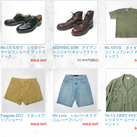
80s US NAVY ミリタリー
REDWING 8199 アイアン
90s ANVIL タイ
サービスシューズ デッドス
レンジャー キャップドトゥ
コットン Tシャツ 
トック
ブーツ
トック L
45,900円(税込)
SOLD OUT
S
Patagonia 2013 スタンドア
00s Levis シルバータブ デ
70s US ARMY SW
ップショーツ
ニム ハーフパンツ
ミリタリー ユーテ
ーシャツ
SOLD OUT
SOLD OUT
S