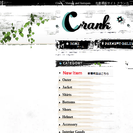
Crank - Vintage and Antiques . 古着通販サイト クランク
O
Outer
Jacket
Shirts
Bottoms
Shoes
Helmet
Accessory
Interior Goods