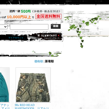
マイアカウント .
価格順
|
新着順
 ゴアテッ
90s RED HEAD
 アメリ
HARDWOODS リアルツ