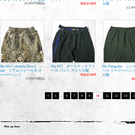
15,900円(税込)
カ製
SOLD OUT
11,9
90s 00s Columbia Mossy
90s REI ポーラテックフリ
00s Patagonia 
oak リアルツリーカモ オ
ース パンツ アメリカ製
ース イージーパンツ
ーバーパンツ
カ製
SOLD OUT
9,900円(税込)
S
<
1
...
6
7
8
9
10
11
12
13
1