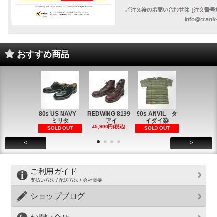
おすすめ商品
80s US NAVY
REDWING 8199
90s ANVIL タ
90s ANVI
ミリタ
アイ
イダイ染
イダイ染
45,900円(税込)
5,900円(税
SOLD OUT
SOLD OUT
<
>
ご利用ガイド
支払い方法 / 配送方法 / 会社概要
ショップブログ