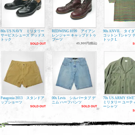
80s US NAVY ミリタリー
REDWING 8199 アイアン
90s ANVIL タイ
サービスシューズ デッドス
レンジャー キャップドトゥ
コットン Tシャツ 
トック
ブーツ
トック L
45,900円(税込)
SOLD OUT
S
Patagonia 2013 スタンドア
00s Levis シルバータブ デ
70s US ARMY SW
ップショーツ
ニム ハーフパンツ
ミリタリー ユーテ
ーシャツ
SOLD OUT
SOLD OUT
S