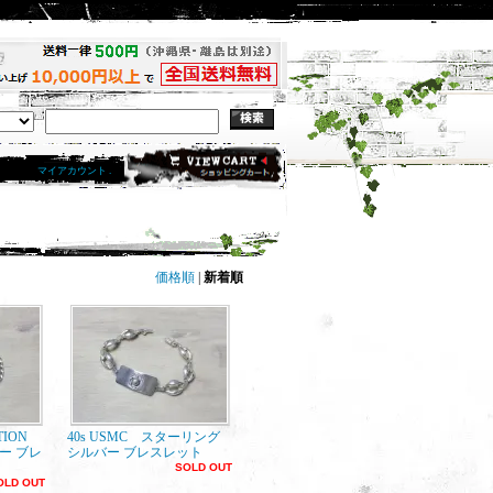
マイアカウント .
価格順
|
新着順
IATION
40s USMC スターリング
ー ブレ
シルバー ブレスレット
SOLD OUT
OLD OUT