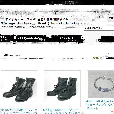
ilitary item
40s US ARMY AV
スターリングシルバ
スレット
90s US MILITARY コンバッ
80s US ARMY ミリタリー
S
ト ジャンプブーツ デッドス
コンバットブーツ デッドス