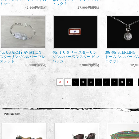
トック
トック？
42,900円(税込)
27,900円(税込)
40s US ARMY AVIATION
40s ミリタリー スターリン
30s 40s STERLI
スターリングシルバー ブレ
グシルバー ワンスター ピン
ドーム シルバー ペ
スレット
バッジ
ロケット
38,900円(税込)
2,900円(税込)
12,9
<
1
2
3
4
5
6
7
8
9
...