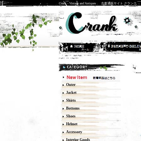
Crank - Vintage and Antiques . 古着通販サイト クランク
M
Outer
Jacket
Shirts
Bottoms
Shoes
Helmet
Accessory
Interior Goods