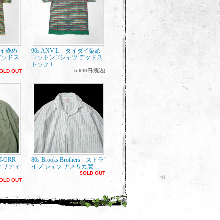
ダイ染め
90s ANVIL タイダイ染め
デッドス
コットン Tシャツ デッドス
トック L
5,900円(税込)
OLD OUT
ET-ORR
80s Brooks Brothers ストラ
ィリティ
イプ シャツ アメリカ製
SOLD OUT
OLD OUT