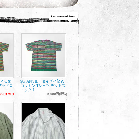
イダイ染め
90s ANVIL タイダイ染め
デッドス
コットン Tシャツ デッドス
トック L
5,900円(税込)
SOLD OUT