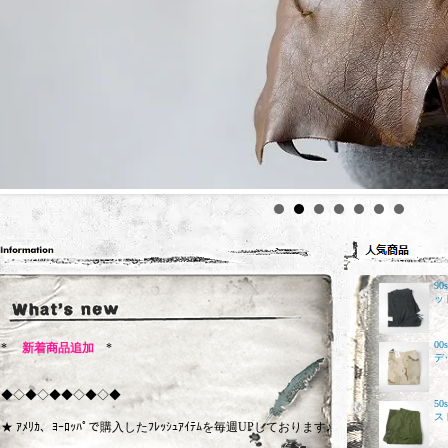
9
ッ
0
*
新着商品追加
*
デ
◆◇◆◇◆◆◇◆◇◆
5
ス
★ ｱﾒﾘｶ、ﾖｰﾛｯﾊﾟで購入したﾌﾚｯｼｭｱｲﾃﾑを毎週UPしております♪