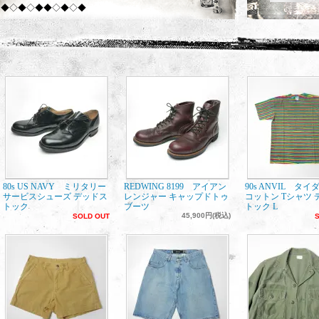
◆◇◆◇◆◆◇◆◇◆
◆
年末年始 12/30 - 1/5 定休日
となります◆
1/6 より順次お問い合わせのご返答、商品発送をさせて頂きます。
ご迷惑をお掛けしますがご理解のほどよろしくお願いいたします。
*
10/15‐11/5
*
お休みとなります。
※ ご注文可能ですが商品発送、連絡は【 11/5日以降 】となります。
◆◇◆◇◆◆◇◆◇◆
80s US NAVY ミリタリー
REDWING 8199 アイアン
90s ANVIL タ
サービスシューズ デッドス
レンジャー キャップドトゥ
コットン Tシャツ 
トック
ブーツ
トック L
45,900円(税込)
SOLD OUT
◆◇◆◇◆◆◇◆◇◆
*
3/23‐4/17
*
全商品 20％OFF！
※ ご注文商品の発送、連絡は【 4/18日以降 】となります。
◆◇◆◇◆◆◇◆◇◆