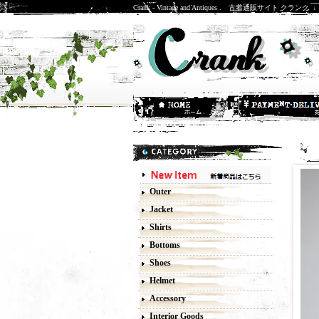
Crank - Vintage and Antiques . 古着通販サイト クランク
Outer
Jacket
Shirts
Bottoms
Shoes
Helmet
Accessory
Interior Goods