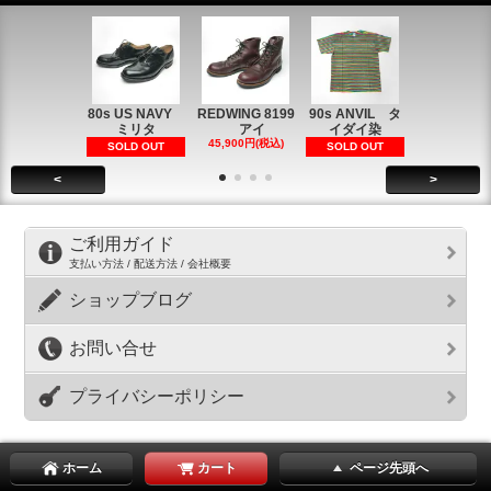
80s US NAVY
REDWING 8199
90s ANVIL タ
90s ANVI
ミリタ
アイ
イダイ染
イダイ染
45,900円(税込)
5,900円(税
SOLD OUT
SOLD OUT
<
>
ご利用ガイド
支払い方法 / 配送方法 / 会社概要
ショップブログ
お問い合せ
プライバシーポリシー
ホーム
カート
ページ先頭へ