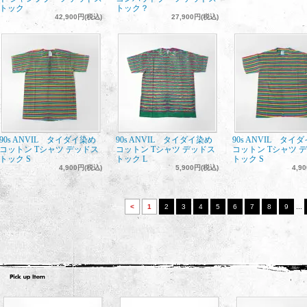
トック
トック？
42,900円(税込)
27,900円(税込)
90s ANVIL タイダイ染め
90s ANVIL タイダイ染め
90s ANVIL タイ
コットン Tシャツ デッドス
コットン Tシャツ デッドス
コットン Tシャツ 
トック S
トック L
トック S
4,900円(税込)
5,900円(税込)
4,9
<
1
2
3
4
5
6
7
8
9
...