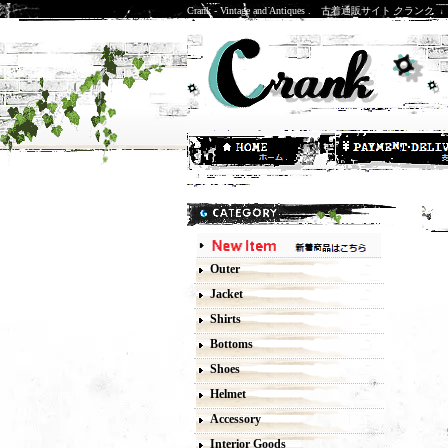
Crank - Vintage and Antiques . 古着通販サイト クランク
D
Outer
Jacket
Shirts
Bottoms
Shoes
Helmet
Accessory
Interior Goods