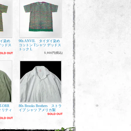
ダイ染め
90s ANVIL タイダイ染め
デッドス
コットン Tシャツ デッドス
トック L
5,900円(税込)
OLD OUT
ET-ORR
80s Brooks Brothers ストラ
ィリティ
イプ シャツ アメリカ製
SOLD OUT
OLD OUT