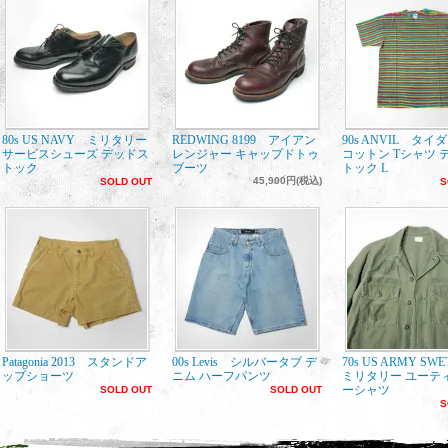
80s US NAVY ミリタリー
REDWING 8199 アイアン
90s ANVIL タイ
サービスシューズ デッドス
レンジャー キャップドトゥ
コットン Tシャツ 
トック
ブーツ
トック L
45,900円(税込)
SOLD OUT
S
Patagonia 2013 スタンドア
00s Levis シルバータブ デ
70s US ARMY SW
ップショーツ
ニム ハーフパンツ
ミリタリー ユーテ
ーシャツ
SOLD OUT
SOLD OUT
S