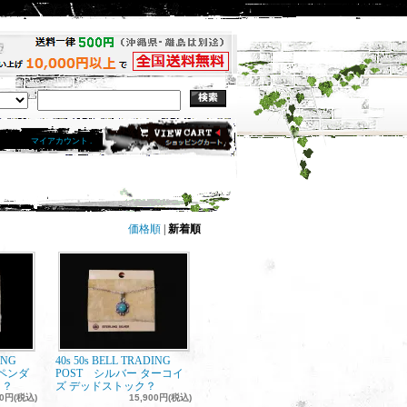
マイアカウント .
価格順
|
新着順
ING
40s 50s BELL TRADING
 ペンダ
POST シルバー ターコイ
ク？
ズ デッドストック？
00円(税込)
15,900円(税込)