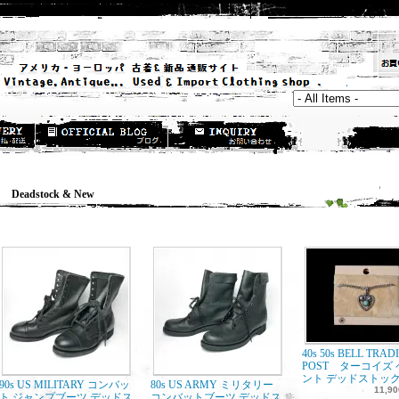
eadstock & New
40s 50s BELL TRAD
POST ターコイズ
ント デッドストッ
90s US MILITARY コンバッ
80s US ARMY ミリタリー
11,9
ト ジャンプブーツ デッドス
コンバットブーツ デッドス