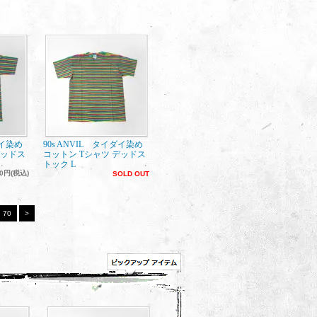
ダイ染め
90s ANVIL タイダイ染め
デッドス
コットン Tシャツ デッドス
トック L
00円(税込)
SOLD OUT
70
>