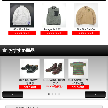
80s 90s Tultex
Patagonia 2011
70s 80s Cal Cra
SOLD OUT
SOLD OUT
SOLD OUT
おすすめ商品
80s US NAVY
REDWING 8199
90s ANVIL タ
90s ANVI
ミリタ
アイ
イダイ染
イダイ染
45,900円(税込)
5,900円(税
SOLD OUT
SOLD OUT
<
>