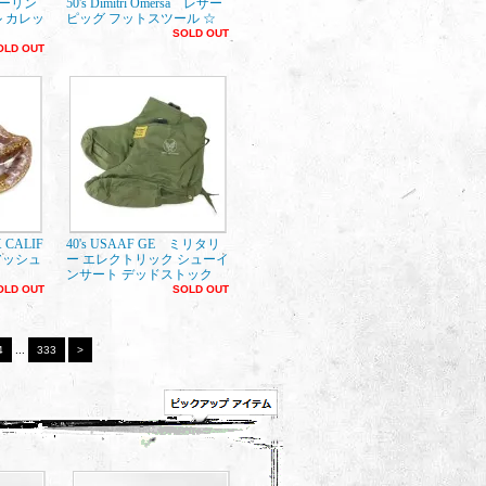
スターリン
50's Dimitri Omersa レザー
 カレッ
ピッグ フットスツール ☆
SOLD OUT
OLD OUT
X CALIF
40's USAAF GE ミリタリ
アッシュ
ー エレクトリック シューイ
ンサート デッドストック
OLD OUT
SOLD OUT
4
...
333
>