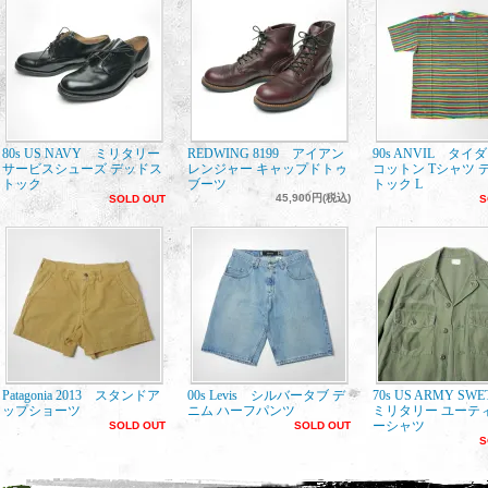
80s US NAVY ミリタリー
REDWING 8199 アイアン
90s ANVIL タイ
サービスシューズ デッドス
レンジャー キャップドトゥ
コットン Tシャツ 
トック
ブーツ
トック L
45,900円(税込)
SOLD OUT
S
Patagonia 2013 スタンドア
00s Levis シルバータブ デ
70s US ARMY SW
ップショーツ
ニム ハーフパンツ
ミリタリー ユーテ
ーシャツ
SOLD OUT
SOLD OUT
S