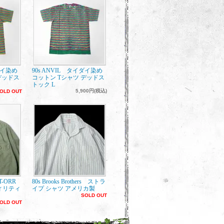
ダイ染め
90s ANVIL タイダイ染め
デッドス
コットン Tシャツ デッドス
トック L
5,900円(税込)
OLD OUT
ET-ORR
80s Brooks Brothers ストラ
ィリティ
イプ シャツ アメリカ製
SOLD OUT
OLD OUT