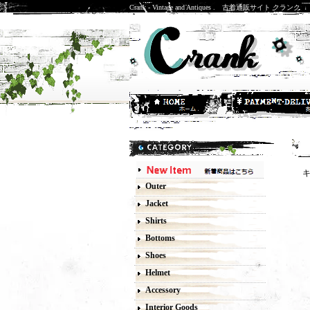
Crank - Vintage and Antiques . 古着通販サイト クランク
Outer
Jacket
Shirts
Bottoms
Shoes
Helmet
Accessory
Interior Goods