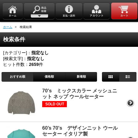
ホーム
> 検索結果
検索条件
[カテゴリー]：
指定なし
[検索文字]：
指定なし
ヒット件数：
2659
件
おすすめ順
価格順
新着順
70's ミックスカラー メッシュニ
ット ネップ ウールセーター
SOLD OUT
60’s 70's デザインニット ウール
セーター イタリア製