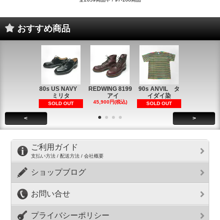
おすすめ商品
80s US NAVY
REDWING 8199
90s ANVIL タ
90s ANVI
ミリタ
アイ
イダイ染
イダイ染
45,900円(税込)
5,900円(税
SOLD OUT
SOLD OUT
<
>
ご利用ガイド
支払い方法 / 配送方法 / 会社概要
ショップブログ
お問い合せ
プライバシーポリシー