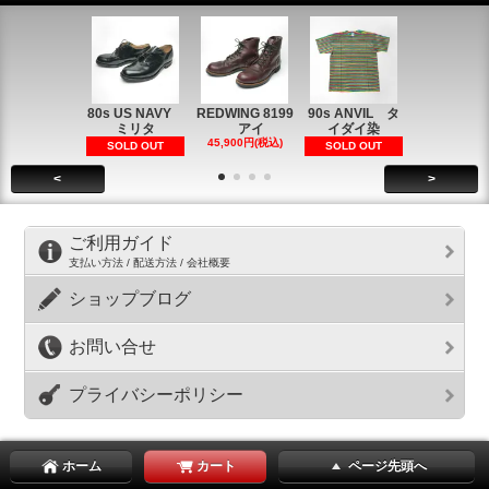
80s US NAVY
REDWING 8199
90s ANVIL タ
90s ANVI
ミリタ
アイ
イダイ染
イダイ染
45,900円(税込)
5,900円(税
SOLD OUT
SOLD OUT
<
>
ご利用ガイド
支払い方法 / 配送方法 / 会社概要
ショップブログ
お問い合せ
プライバシーポリシー
ホーム
カート
ページ先頭へ