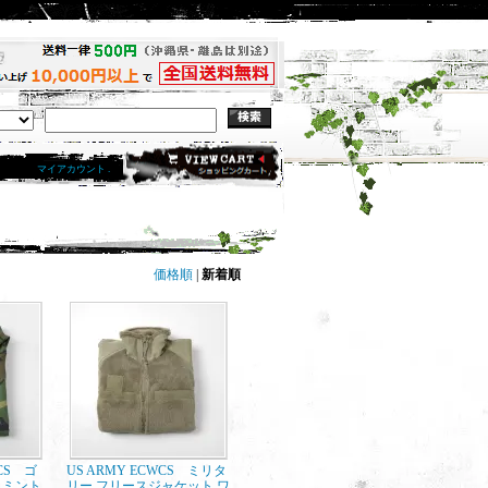
マイアカウント .
価格順
|
新着順
WCS ゴ
US ARMY ECWCS ミリタ
 ミント
リー フリースジャケット ワ