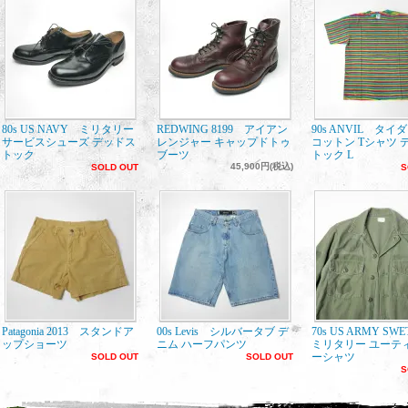
80s US NAVY ミリタリー
REDWING 8199 アイアン
90s ANVIL タイ
サービスシューズ デッドス
レンジャー キャップドトゥ
コットン Tシャツ 
トック
ブーツ
トック L
45,900円(税込)
SOLD OUT
S
Patagonia 2013 スタンドア
00s Levis シルバータブ デ
70s US ARMY SW
ップショーツ
ニム ハーフパンツ
ミリタリー ユーテ
ーシャツ
SOLD OUT
SOLD OUT
S