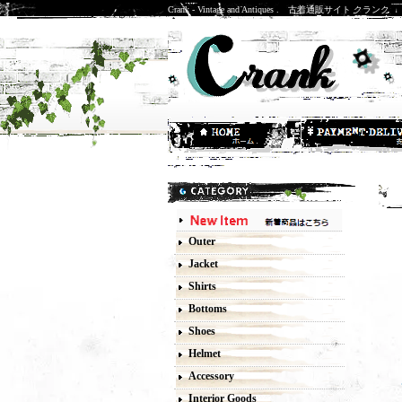
Crank - Vintage and Antiques . 古着通販サイト クランク
M
Outer
Jacket
Shirts
Bottoms
Shoes
Helmet
Accessory
Interior Goods