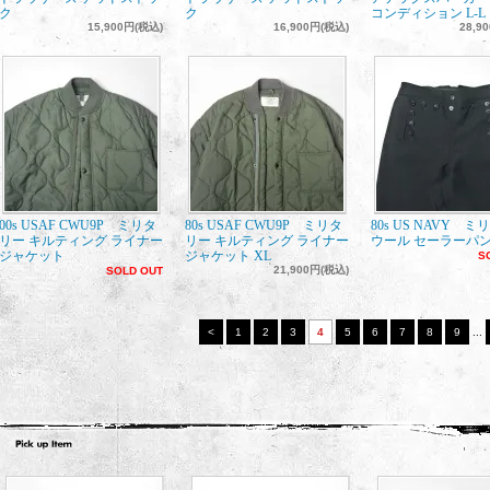
ク
ク
コンディション L-L
15,900円(税込)
16,900円(税込)
28,9
00s USAF CWU9P ミリタ
80s USAF CWU9P ミリタ
80s US NAVY 
リー キルティング ライナー
リー キルティング ライナー
ウール セーラーパ
ジャケット
ジャケット XL
S
21,900円(税込)
SOLD OUT
<
1
2
3
4
5
6
7
8
9
...