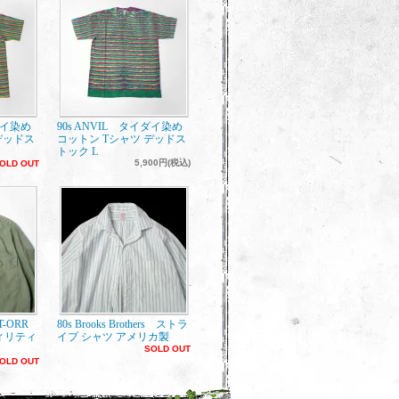
ダイ染め
90s ANVIL タイダイ染め
デッドス
コットン Tシャツ デッドス
トック L
5,900円(税込)
OLD OUT
ET-ORR
80s Brooks Brothers ストラ
ィリティ
イプ シャツ アメリカ製
SOLD OUT
OLD OUT