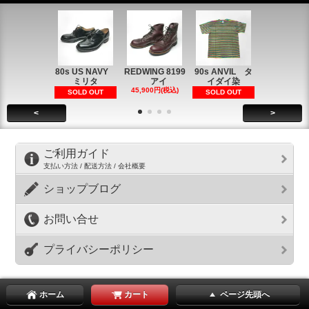
80s US NAVY
REDWING 8199
90s ANVIL タ
90s ANVI
ミリタ
アイ
イダイ染
イダイ染
45,900円(税込)
5,900円(税
SOLD OUT
SOLD OUT
<
>
ご利用ガイド
支払い方法 / 配送方法 / 会社概要
ショップブログ
お問い合せ
プライバシーポリシー
ホーム
カート
ページ先頭へ