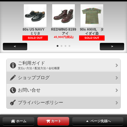
80s US NAVY
REDWING 8199
90s ANVIL タ
90s ANVI
ミリタ
アイ
イダイ染
イダイ染
45,900円(税込)
5,900円(税
SOLD OUT
SOLD OUT
<
>
ご利用ガイド
支払い方法 / 配送方法 / 会社概要
ショップブログ
お問い合せ
プライバシーポリシー
ホーム
カート
ページ先頭へ