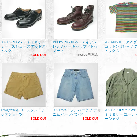
80s US NAVY ミリタリー
REDWING 8199 アイアン
90s ANVIL タイ
サービスシューズ デッドス
レンジャー キャップドトゥ
コットン Tシャツ 
トック
ブーツ
トック L
45,900円(税込)
SOLD OUT
S
Patagonia 2013 スタンドア
00s Levis シルバータブ デ
70s US ARMY SW
ップショーツ
ニム ハーフパンツ
ミリタリー ユーテ
ーシャツ
SOLD OUT
SOLD OUT
S