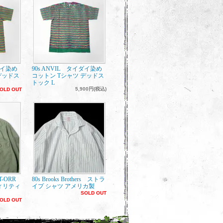
ダイ染め
90s ANVIL タイダイ染め
デッドス
コットン Tシャツ デッドス
トック L
5,900円(税込)
OLD OUT
ET-ORR
80s Brooks Brothers ストラ
ィリティ
イプ シャツ アメリカ製
SOLD OUT
OLD OUT