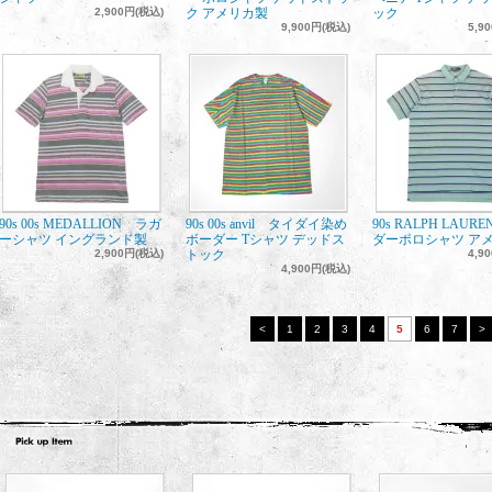
2,900円(税込)
ク アメリカ製
ック
9,900円(税込)
5,9
90s 00s MEDALLION ラガ
90s 00s anvil タイダイ染め
90s RALPH LAU
ーシャツ イングランド製
ボーダー Tシャツ デッドス
ダーポロシャツ ア
2,900円(税込)
トック
4,9
4,900円(税込)
<
1
2
3
4
5
6
7
>