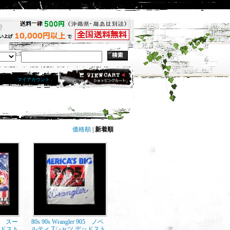
マイアカウント .
価格順
|
新着順
ica スー
80s 90s Wrangler 905 ノベ
ッドスト
ルティ Tシャツ デッドスト