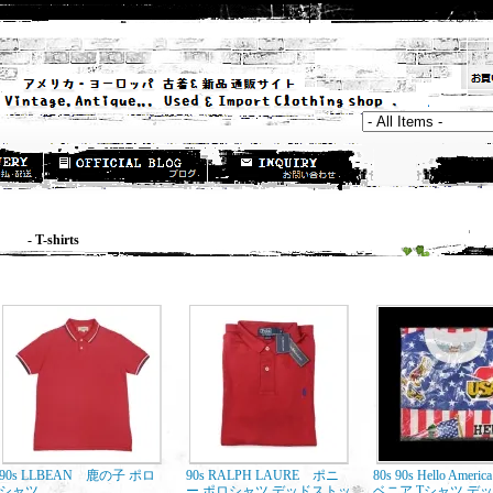
 T-shirts
90s LLBEAN 鹿の子 ポロ
90s RALPH LAURE ポニ
80s 90s Hello Amer
シャツ
ー ポロシャツ デッドストッ
ベニア Tシャツ デ