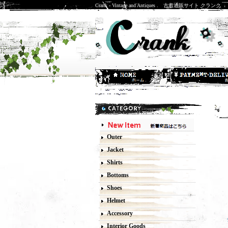
Crank - Vintage and Antiques . 古着通販サイト クランク
-
Outer
Jacket
Shirts
Bottoms
Shoes
Helmet
Accessory
Interior Goods