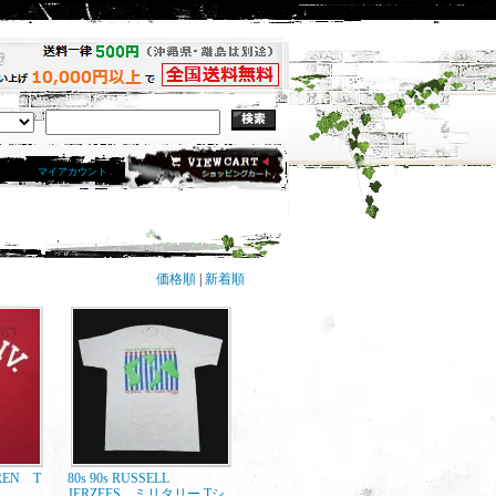
マイアカウント .
価格順
|
新着順
REN T
80s 90s RUSSELL
JERZEES ミリタリー Tシ