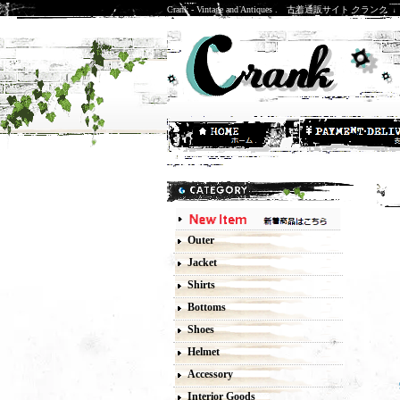
Crank - Vintage and Antiques . 古着通販サイト クランク
-
Outer
Jacket
Shirts
Bottoms
Shoes
Helmet
Accessory
Interior Goods