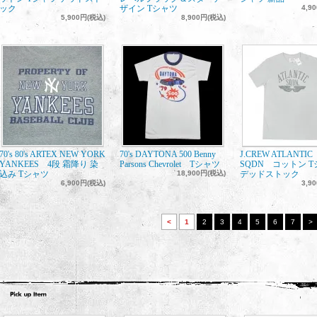
ック
ザイン Tシャツ
4,9
5,900円(税込)
8,900円(税込)
70's 80's ARTEX NEW YORK
70's DAYTONA 500 Benny
J.CREW ATLANTIC
YANKEES 4段 霜降り 染
Parsons Chevrolet Tシャツ
SQDN コットン 
込み Tシャツ
18,900円(税込)
デッドストック
6,900円(税込)
3,9
<
1
2
3
4
5
6
7
>