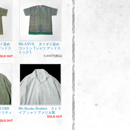
ダイ染め
90s ANVIL タイダイ染め
デッドス
コットン Tシャツ デッドス
トック L
5,900円(税込)
OLD OUT
ET-ORR
80s Brooks Brothers ストラ
ィリティ
イプ シャツ アメリカ製
SOLD OUT
OLD OUT