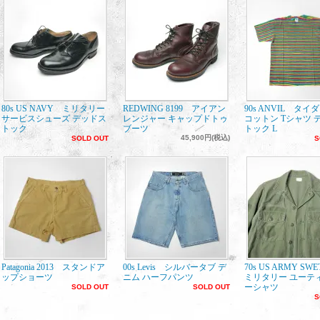
80s US NAVY ミリタリー
REDWING 8199 アイアン
90s ANVIL タイ
サービスシューズ デッドス
レンジャー キャップドトゥ
コットン Tシャツ 
トック
ブーツ
トック L
45,900円(税込)
SOLD OUT
S
Patagonia 2013 スタンドア
00s Levis シルバータブ デ
70s US ARMY SW
ップショーツ
ニム ハーフパンツ
ミリタリー ユーテ
ーシャツ
SOLD OUT
SOLD OUT
S