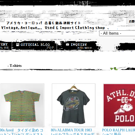
 T-shirts
90s Anvil タイダイ染め コ
80's ALABMA TOUR 1983
POLO RALPH LAU
ットン Tシャツ デッドスト
レベルフラッグ＆スターデ
シャツ 新品