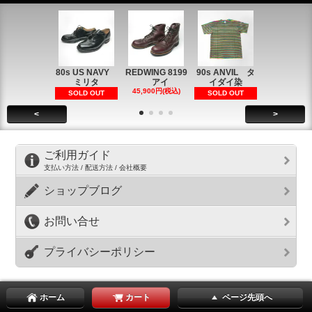
80s US NAVY
REDWING 8199
90s ANVIL タ
90s ANVI
ミリタ
アイ
イダイ染
イダイ染
45,900円(税込)
5,900円(税
SOLD OUT
SOLD OUT
<
>
ご利用ガイド
支払い方法 / 配送方法 / 会社概要
ショップブログ
お問い合せ
プライバシーポリシー
ホーム
カート
ページ先頭へ