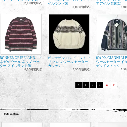
2,900円(税込)
イルランド製
アアイル 英国製
3,900円(税込)
5,9
BONNER OF IRELAND ド
ビンテージ ハンドニット ユ
80s 90s GIANNI A
ネガル ウール ネップ セー
リ クロス ウール セーター
ウールセーター イ
ター アイルランド製
カウチン
デッドストック
8,900円(税込)
9,900円(税込)
9,9
<
1
2
3
4
>