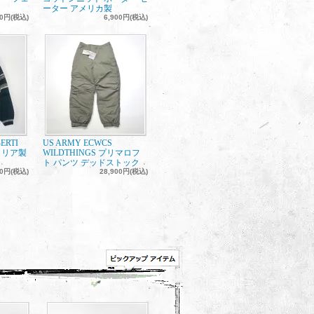
ーター アメリカ製
00円(税込)
6,900円(税込)
LBERTI
US ARMY ECWCS
タリア製
WILDTHINGS プリマロフ
ト パンツ デッドストック
00円(税込)
28,900円(税込)