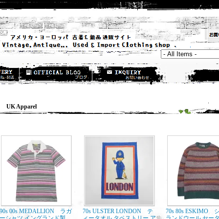
K Apparel
90s 00s MEDALLION ラガ
70s ULSTER LONDON テ
70s 80s ESKIMO
ーシャツ イングランド製
ィータオル タペストリー ア
ランドウール セータ