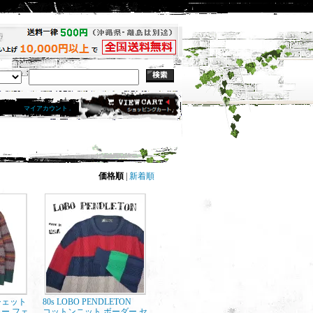
マイアカウント .
価格順
|
新着順
 シェット
80s LOBO PENDLETON
ー フェ
コットンニット ボーダー セ