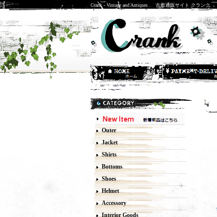
Crank - Vintage and Antiques . 古着通販サイト クランク
U
Outer
Jacket
Shirts
Bottoms
Shoes
Helmet
Accessory
Interior Goods