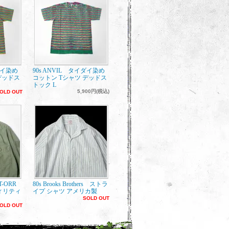
ダイ染め
90s ANVIL タイダイ染め
デッドス
コットン Tシャツ デッドス
トック L
5,900円(税込)
OLD OUT
ET-ORR
80s Brooks Brothers ストラ
ィリティ
イプ シャツ アメリカ製
SOLD OUT
OLD OUT