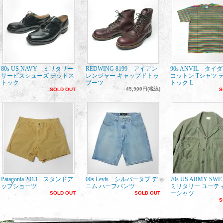
80s US NAVY ミリタリー
REDWING 8199 アイアン
90s ANVIL タイ
サービスシューズ デッドス
レンジャー キャップドトゥ
コットン Tシャツ 
トック
ブーツ
トック L
45,900円(税込)
SOLD OUT
S
Patagonia 2013 スタンドア
00s Levis シルバータブ デ
70s US ARMY SW
ップショーツ
ニム ハーフパンツ
ミリタリー ユーテ
ーシャツ
SOLD OUT
SOLD OUT
S