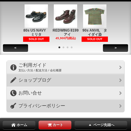
80s US NAVY
REDWING 8199
90s ANVIL タ
90s ANVI
ミリタ
アイ
イダイ染
イダイ染
45,900円(税込)
5,900円(税
SOLD OUT
SOLD OUT
<
>
ご利用ガイド
支払い方法 / 配送方法 / 会社概要
ショップブログ
お問い合せ
プライバシーポリシー
ホーム
カート
ページ先頭へ