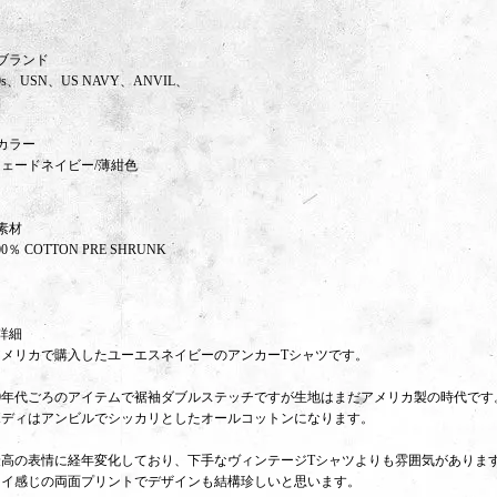
ブランド
0s、USN、US NAVY、ANVIL、
カラー
フェードネイビー/薄紺色
素材
00％ COTTON PRE SHRUNK
詳細
アメリカで購入したユーエスネイビーのアンカーTシャツです。
00年代ごろのアイテムで裾袖ダブルステッチですが生地はまだアメリカ製の時代です
ボディはアンビルでシッカリとしたオールコットンになります。
最高の表情に経年変化しており、下手なヴィンテージTシャツよりも雰囲気がありま
イイ感じの両面プリントでデザインも結構珍しいと思います。