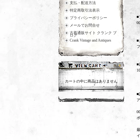
支払・配送方法
特定商取引法表示
■
プライバシーポリシー
0
メールでお問合せ
古着通販サイト クランク ブ
ログ
Crank Vintage and Antiques
■
■
1
カートの中に商品はありません
■