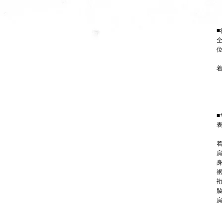
■
■
表
着
肩
身
裾
裄
脇
肩