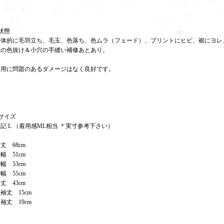
状態
全体的に毛羽立ち、毛玉、色落ち、色ムラ（フェード）、プリントにヒビ、裾にヨレ
位の色抜け＆小穴の手縫い補修あとあり。
着用に問題のあるダメージはなく良好です。
サイズ
記 L （着用感ML相当 ＊実寸参考下さい）
丈 68cm
幅 51cm
幅 53cm
幅 55cm
丈 43cm
袖丈 15cm
袖丈 19cm