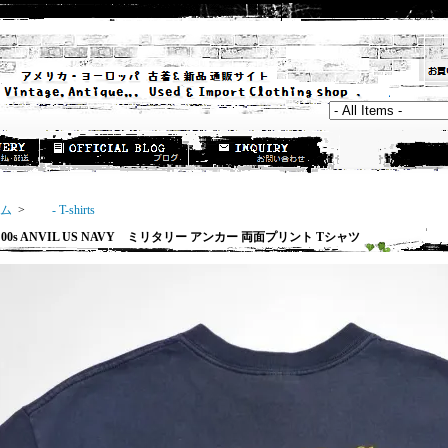
ム
>
- T-shirts
0s ANVIL US NAVY ミリタリー アンカー 両面プリント Tシャツ