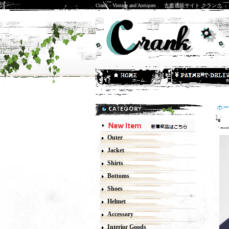
Crank - Vintage and Antiques . 古着通販サイト クランク
ホー
0
Outer
Jacket
Shirts
Bottoms
Shoes
Helmet
Accessory
Interior Goods