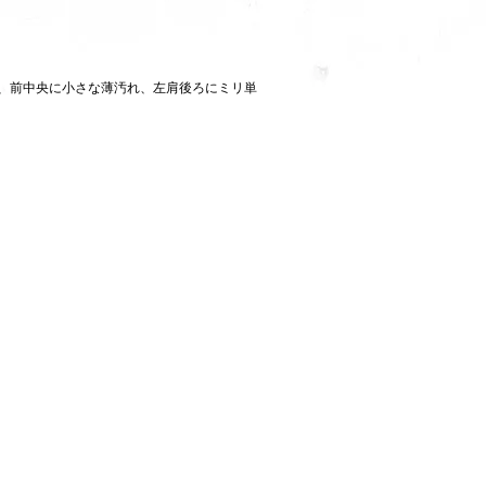
、前中央に小さな薄汚れ、左肩後ろにミリ単