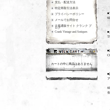
支払・配送方法
特定商取引法表示
■
プライバシーポリシー
6
メールでお問合せ
古着通販サイト クランク ブ
ログ
Crank Vintage and Antiques
■
T
■
C
カートの中に商品はありません
■