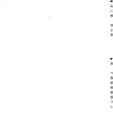
■
■
表
ウ
股
総
裾
股
股
ワ
ヒ