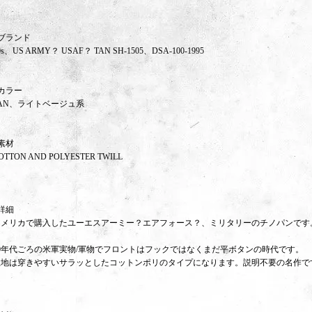
ブランド
0s、US ARMY？ USAF？ TAN SH-1505、DSA-100-1995
カラー
AN、ライトベージュ系
素材
OTTON AND POLYESTER TWILL
詳細
アメリカで購入したユーエスアーミー？エアフォース？、ミリタリーのチノパンです
60年代ごろの米軍実物/軍物でフロントはフックではなくまだ平ボタンの時代です。
生地は穿きやすいサラッとしたコットンポリのタイプになります。説明不要の名作で