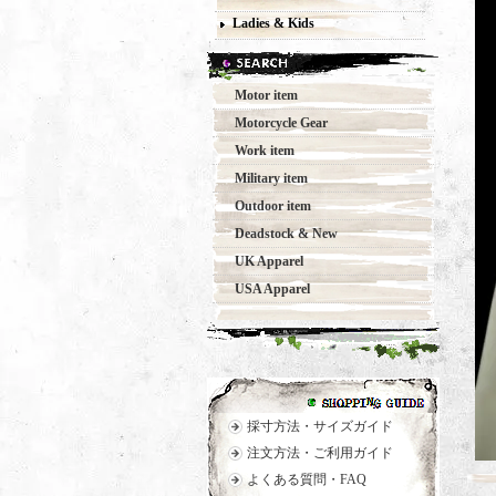
Ladies & Kids
Motor item
Motorcycle Gear
Work item
Military item
Outdoor item
Deadstock & New
UK Apparel
USA Apparel
採寸方法・サイズガイド
注文方法・ご利用ガイド
よくある質問・FAQ