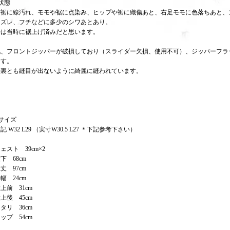
状態
右裾に線汚れ、モモや裾に点染み、ヒップや裾に織傷あと、右足モモに色落ちあと、
にズレ、フチなどに多少のシワあとあり。
裾は当時に裾上げ済みだと思います。
他、フロントジッパーが破損しており（スライダー欠損、使用不可）、ジッパーフラ
ます。
表裏とも縫目が出ないように綺麗に縫われています。
サイズ
記 W32 L29 （実寸W30.5 L27 ＊下記参考下さい）
ェスト 39cm×2
下 68cm
丈 97cm
幅 24cm
上前 31cm
上後 45cm
タリ 36cm
ップ 54cm