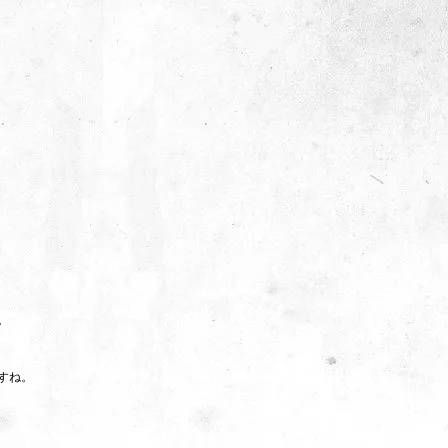
。
すね。