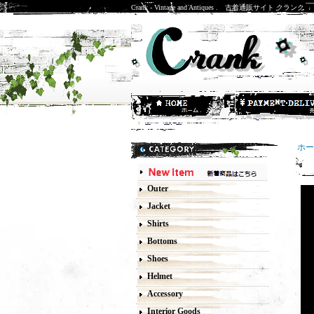
Crank - Vintage and Antiques . 古着通販サイト クランク
ホー
6
Outer
Jacket
Shirts
Bottoms
Shoes
Helmet
Accessory
Interior Goods