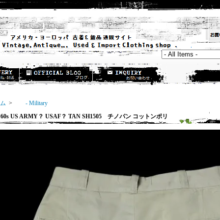
ム
>
- Military
0s US ARMY？ USAF？ TAN SH1505 チノパン コットンポリ