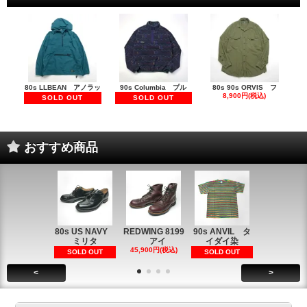
80s LLBEAN アノラッ
90s Columbia プル
80s 90s ORVIS フ
8,900円(税込)
SOLD OUT
SOLD OUT
おすすめ商品
80s US NAVY
REDWING 8199
90s ANVIL タ
90s ANVI
ミリタ
アイ
イダイ染
イダイ染
45,900円(税込)
5,900円(税
SOLD OUT
SOLD OUT
<
>