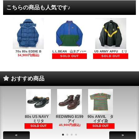
こちらの商品も人気です♪
70s 80s EDDIE B
L.L.BEAN 山タグ ハー
US ARMY APFU ミリ
34,900円(税込)
SOLD OUT
SOLD OUT
おすすめ商品
80s US NAVY
REDWING 8199
90s ANVIL タ
90s ANVI
ミリタ
アイ
イダイ染
イダイ染
45,900円(税込)
5,900円(税
SOLD OUT
SOLD OUT
<
>