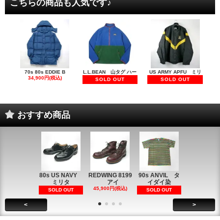
こちらの商品も人気です♪
70s 80s EDDIE B
L.L.BEAN 山タグ ハー
US ARMY APFU ミリ
34,900円(税込)
SOLD OUT
SOLD OUT
おすすめ商品
80s US NAVY
REDWING 8199
90s ANVIL タ
90s ANVI
ミリタ
アイ
イダイ染
イダイ染
45,900円(税込)
5,900円(税
SOLD OUT
SOLD OUT
<
>