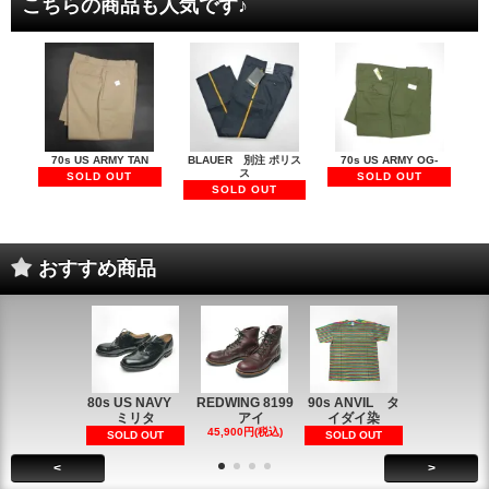
こちらの商品も人気です♪
70s US ARMY TAN
BLAUER 別注 ポリス
70s US ARMY OG-
ス
SOLD OUT
SOLD OUT
SOLD OUT
おすすめ商品
80s US NAVY
REDWING 8199
90s ANVIL タ
90s ANVI
ミリタ
アイ
イダイ染
イダイ染
45,900円(税込)
5,900円(税
SOLD OUT
SOLD OUT
<
>