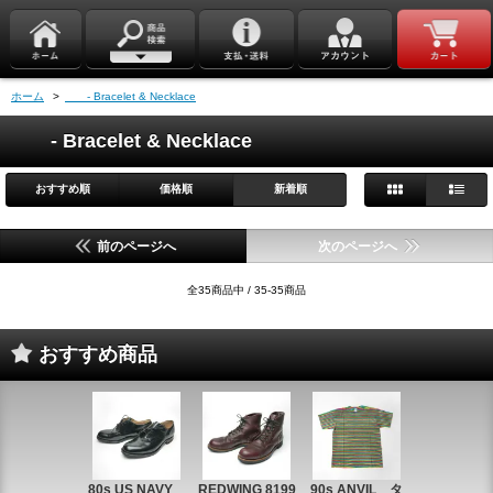
ホーム
>
- Bracelet & Necklace
- Bracelet & Necklace
おすすめ順
価格順
新着順
前のページへ
次のページへ
全35商品中 / 35-35商品
おすすめ商品
80s US NAVY
REDWING 8199
90s ANVIL タ
90s ANVI