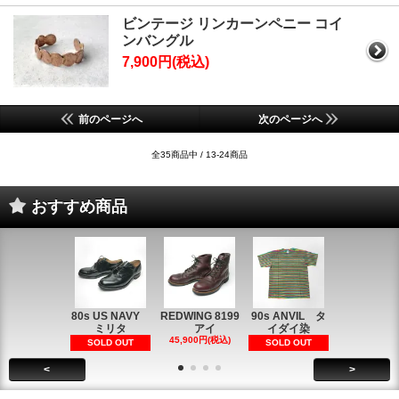
ビンテージ リンカーンペニー コイ
ンバングル
7,900円(税込)
前のページへ
次のページへ
全35商品中 / 13-24商品
おすすめ商品
80s US NAVY
REDWING 8199
90s ANVIL タ
90s ANVI
ミリタ
アイ
イダイ染
イダイ染
45,900円(税込)
5,900円(税
SOLD OUT
SOLD OUT
<
>