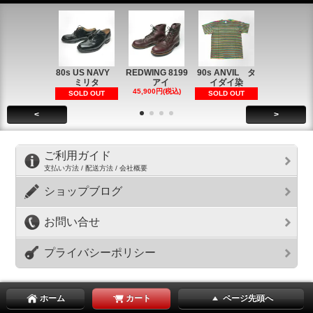
80s US NAVY
REDWING 8199
90s ANVIL タ
90s ANVI
ミリタ
アイ
イダイ染
イダイ染
45,900円(税込)
5,900円(税
SOLD OUT
SOLD OUT
<
>
ご利用ガイド
支払い方法 / 配送方法 / 会社概要
ショップブログ
お問い合せ
プライバシーポリシー
ホーム
カート
ページ先頭へ