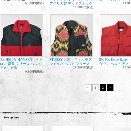
5,900円(税込)
アメリカ製 デッドストック
14,9
10,900円(税込)
90s HELLY HANSEN ナイ
STUSSY 2021 フィルモア
80s 90s Eddie Bau
ロン 切替 フリース ベスト
シェルパ ベスト フリース
ダウン ベスト アメ
アメリカ製
18,900円(税込)
10,9
9,900円(税込)
<
1
2
>