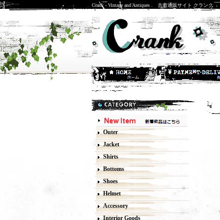
Crank - Vintage and Antiques . 古着通販サイト クランク
Outer
Jacket
Shirts
Bottoms
Shoes
Helmet
Accessory
Interior Goods