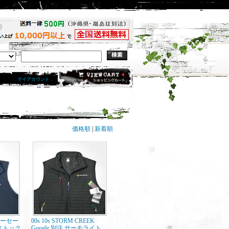
マイアカウント .
価格順
|
新着順
ベターセー
00s 10s STORM CREEK
ストック
Google 別注 サーモライト