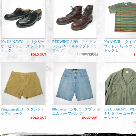
80s US NAVY ミリタリー
REDWING 8199 アイアン
90s ANVIL タイ
サービスシューズ デッドス
レンジャー キャップドトゥ
コットン Tシャツ 
トック
ブーツ
トック L
45,900円(税込)
SOLD OUT
S
Patagonia 2013 スタンドア
00s Levis シルバータブ デ
70s US ARMY SW
ップショーツ
ニム ハーフパンツ
ミリタリー ユーテ
ーシャツ
SOLD OUT
SOLD OUT
S