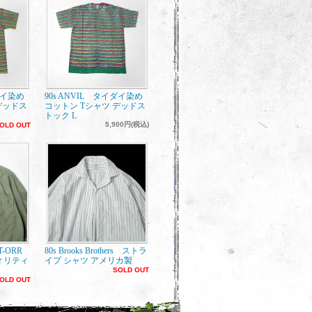
ダイ染め
90s ANVIL タイダイ染め
デッドス
コットン Tシャツ デッドス
トック L
5,900円(税込)
OLD OUT
ET-ORR
80s Brooks Brothers ストラ
ィリティ
イプ シャツ アメリカ製
SOLD OUT
OLD OUT