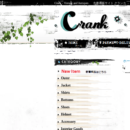
Crank - Vintage and Antiques . 古着通販サイト クランク
ホー
5
Outer
Jacket
Shirts
Bottoms
Shoes
Helmet
Accessory
Interior Goods