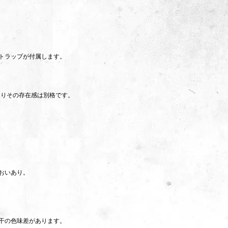
、
ストラップが付属します。
はりその存在感は別格です。
おいあり。
干の色味差があります。