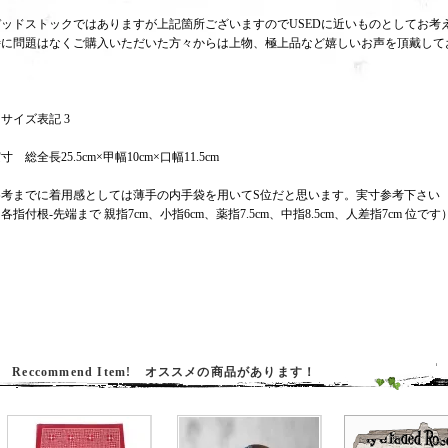
デッドストックではありますが上記箇所ございますのでUSEDに近いものとしてお考
特に問題はなくご購入いただいた方々からは上物、極上品など嬉しいお声を頂戴して
・サイズ表記 3
寸 総全長25.5cm×甲幅10cm×口幅11.5cm
参考までに着用感としては薄手の内手袋を用いてS位だと思います。実寸参考下さい
各指付根-先端まで 親指7cm、小指6cm、薬指7.5cm、中指8.5cm、人差指7cm 位です
Reccommend Item! オススメの商品があります！