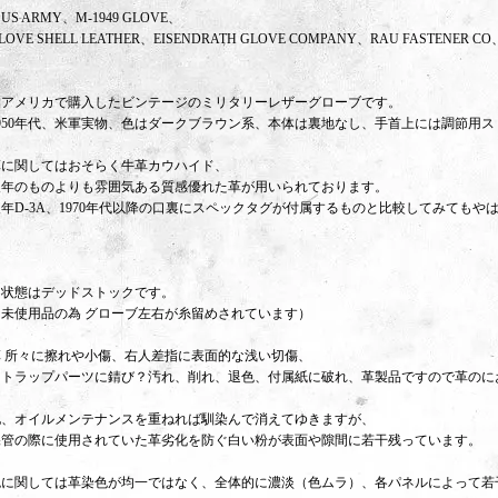
US ARMY、M-1949 GLOVE、
LOVE SHELL LEATHER、EISENDRATH GLOVE COMPANY、RAU FASTENER CO
・アメリカで購入したビンテージのミリタリーレザーグローブです。
1950年代、米軍実物、色はダークブラウン系、本体は裏地なし、手首上には調節用
革に関してはおそらく牛革カウハイド、
後年のものよりも雰囲気ある質感優れた革が用いられております。
後年D-3A、1970年代以降の口裏にスペックタグが付属するものと比較してみてもや
・状態はデッドストックです。
（未使用品の為 グローブ左右が糸留めされています）
革 所々に擦れや小傷、右人差指に表面的な浅い切傷、
ストラップパーツに錆び？汚れ、削れ、退色、付属紙に破れ、革製品ですので革のに
他、オイルメンテナンスを重ねれば馴染んで消えてゆきますが、
保管の際に使用されていた革劣化を防ぐ白い粉が表面や隙間に若干残っています。
色に関しては革染色が均一ではなく、全体的に濃淡（色ムラ）、各パネルによって若