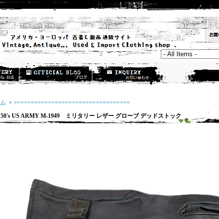
ム
>
==================================
0's US ARMY M-1949 ミリタリー レザー グローブ デッドストック