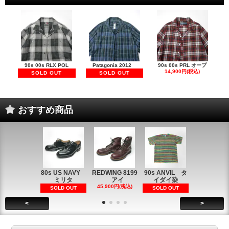
90s 00s RLX POL
Patagonia 2012
90s 00s PRL オープ
14,900円(税込)
SOLD OUT
SOLD OUT
おすすめ商品
80s US NAVY
REDWING 8199
90s ANVIL タ
90s ANVI
ミリタ
アイ
イダイ染
イダイ染
45,900円(税込)
5,900円(税
SOLD OUT
SOLD OUT
<
>