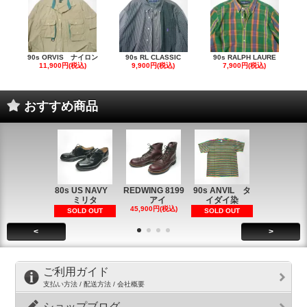
90s ORVIS ナイロン
90s RL CLASSIC
90s RALPH LAURE
11,900円(税込)
9,900円(税込)
7,900円(税込)
おすすめ商品
80s US NAVY
REDWING 8199
90s ANVIL タ
90s ANVI
ミリタ
アイ
イダイ染
イダイ染
45,900円(税込)
5,900円(税
SOLD OUT
SOLD OUT
<
>
ご利用ガイド
支払い方法 / 配送方法 / 会社概要
ショップブログ