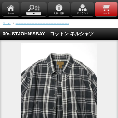
ホーム
>
==================================
00s STJOHN’SBAY コットン ネルシャツ