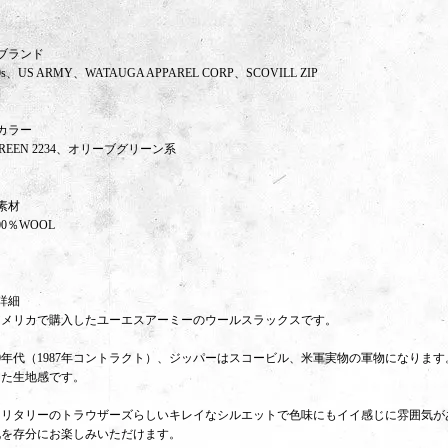
ブランド
0s、US ARMY、WATAUGA APPAREL CORP、SCOVILL ZIP
カラー
REEN 2234、オリーブグリーン系
素材
00％WOOL
詳細
アメリカで購入したユーエスアーミーのウールスラックスです。
80年代（1987年コントラクト）、ジッパーはスコービル、米軍実物の軍物になりま
した生地感です。
ミリタリーのトラウザーズらしいキレイなシルエットで色味にもイイ感じに雰囲気が
化を存分にお楽しみいただけます。