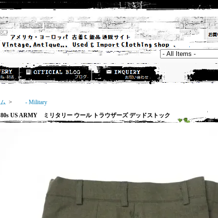
ム
>
- Military
0s US ARMY ミリタリー ウール トラウザーズ デッドストック