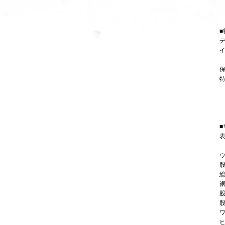
■
■
表
ウ
股
総
裾
股
股
ワ
ヒ