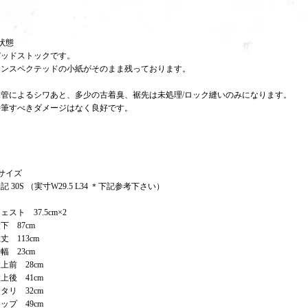
状態
デッドストックです。
インスペクテッドの小紙がそのまま残っております。
保管によるシワあと、多少の古着臭、裾先は未処理/ロック縫いのみになります。
特筆すべきダメージはなく良好です。
サイズ
記 30S （実寸W29.5 L34 ＊下記参考下さい）
ェスト 37.5cm×2
下 87cm
丈 113cm
幅 23cm
上前 28cm
上後 41cm
タリ 32cm
ップ 49cm