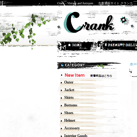
Crank - Vintage and Antiques . 古着通販サイト クランク
ホー
8
Outer
Jacket
Shirts
Bottoms
Shoes
Helmet
Accessory
Interior Goods