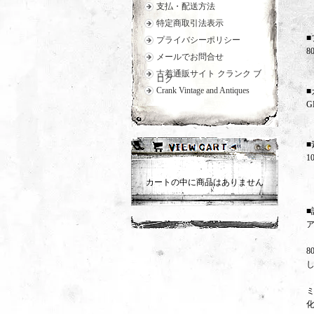
支払・配送方法
特定商取引法表示
■
プライバシーポリシー
8
メールでお問合せ
古着通販サイト クランク ブ
ログ
Crank Vintage and Antiques
■
G
■
1
カートの中に商品はありません
■