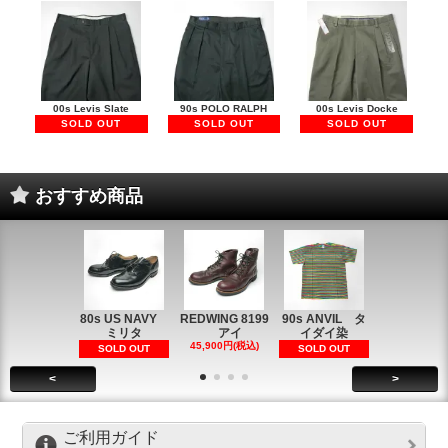
00s Levis Slate
90s POLO RALPH
00s Levis Docke
SOLD OUT
SOLD OUT
SOLD OUT
おすすめ商品
80s US NAVY
REDWING 8199
90s ANVIL タ
90s ANVI
ミリタ
アイ
イダイ染
イダイ染
45,900円(税込)
5,900円(税
SOLD OUT
SOLD OUT
<
>
ご利用ガイド