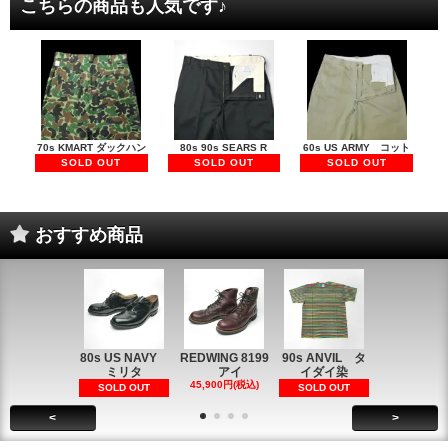
こちらの商品も人気です♪
70s KMART ダックハン
80s 90s SEARS R
60s US ARMY コット
SOLD OUT
SOLD OUT
SOLD OUT
おすすめ商品
80s US NAVY
REDWING 8199
90s ANVIL タ
90s ANVI
ミリタ
アイ
イダイ染
イダイ染
45,900円(税込)
5,900円(税
SOLD OUT
SOLD OUT
<
>