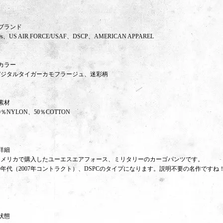
ブランド
0s、US AIR FORCE/USAF、DSCP、AMERICAN APPAREL
カラー
デジタルタイガーカモフラージュ、迷彩柄
素材
0％NYLON、50％COTTON
詳細
アメリカで購入したユーエスエアフォース、ミリタリーのカーゴパンツです。
0年代（2007年コントラクト）、DSPCのタイプになります。説明不要の名作ですね
状態