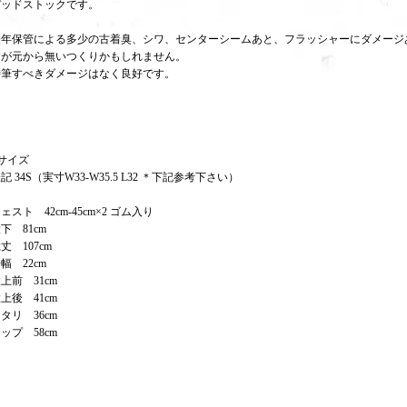
デッドストックです。
経年保管による多少の古着臭、シワ、センターシームあと、フラッシャーにダメージ
すが元から無いつくりかもしれません。
特筆すべきダメージはなく良好です。
サイズ
記 34S（実寸W33-W35.5 L32 ＊下記参考下さい）
ェスト 42cm-45cm×2 ゴム入り
下 81cm
丈 107cm
幅 22cm
上前 31cm
上後 41cm
タリ 36cm
ップ 58cm