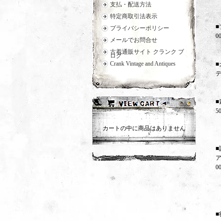
支払・配送方法
特定商取引法表示
■
プライバシーポリシー
0
メールでお問合せ
古着通販サイト クランク ブ
ログ
Crank Vintage and Antiques
■
■
5
カートの中に商品はありません
■
0
■