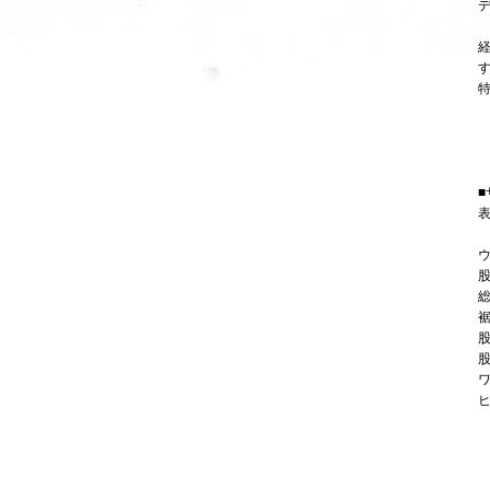
■
表
ウ
股
総
裾
股
股
ワ
ヒ