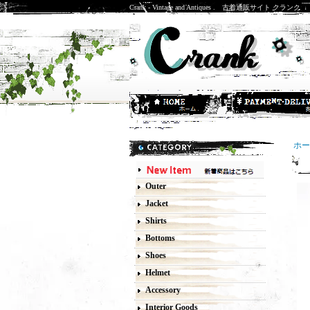
Crank - Vintage and Antiques . 古着通販サイト クランク
ホー
0
Outer
Jacket
Shirts
Bottoms
Shoes
Helmet
Accessory
Interior Goods