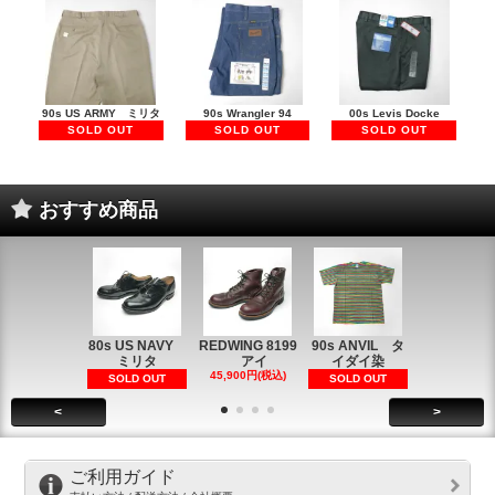
90s US ARMY ミリタ
90s Wrangler 94
00s Levis Docke
SOLD OUT
SOLD OUT
SOLD OUT
おすすめ商品
80s US NAVY
REDWING 8199
90s ANVIL タ
90s ANVI
ミリタ
アイ
イダイ染
イダイ染
45,900円(税込)
5,900円(税
SOLD OUT
SOLD OUT
<
>
ご利用ガイド