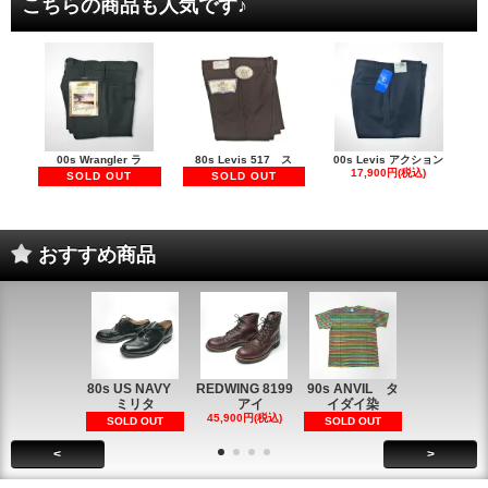
こちらの商品も人気です♪
00s Wrangler ラ
80s Levis 517 ス
00s Levis アクション
17,900円(税込)
SOLD OUT
SOLD OUT
おすすめ商品
80s US NAVY
REDWING 8199
90s ANVIL タ
90s ANVI
ミリタ
アイ
イダイ染
イダイ染
45,900円(税込)
5,900円(税
SOLD OUT
SOLD OUT
<
>