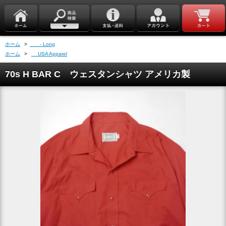
ホーム
>
- Long
ホーム
>
USA Apparel
70s H BAR C ウェスタンシャツ アメリカ製