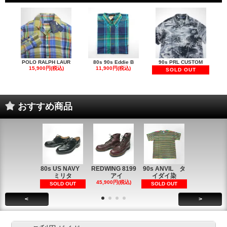
POLO RALPH LAUR
80s 90s Eddie B
90s PRL CUSTOM
15,900円(税込)
11,900円(税込)
SOLD OUT
おすすめ商品
80s US NAVY
REDWING 8199
90s ANVIL タ
90s ANVI
ミリタ
アイ
イダイ染
イダイ染
45,900円(税込)
5,900円(税
SOLD OUT
SOLD OUT
<
>