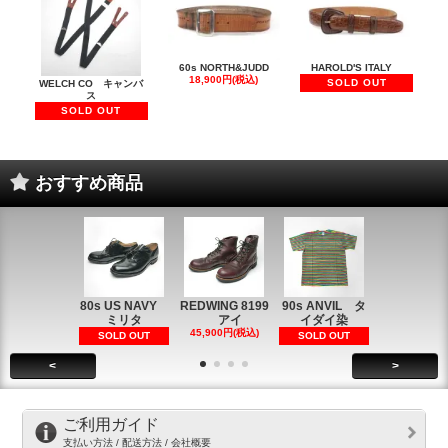
60s NORTH&JUDD
HAROLD'S ITALY
18,900円(税込)
SOLD OUT
WELCH CO キャンバ
ス
SOLD OUT
おすすめ商品
80s US NAVY
REDWING 8199
90s ANVIL タ
90s ANVI
ミリタ
アイ
イダイ染
イダイ染
45,900円(税込)
5,900円(税
SOLD OUT
SOLD OUT
<
>
ご利用ガイド
支払い方法 / 配送方法 / 会社概要