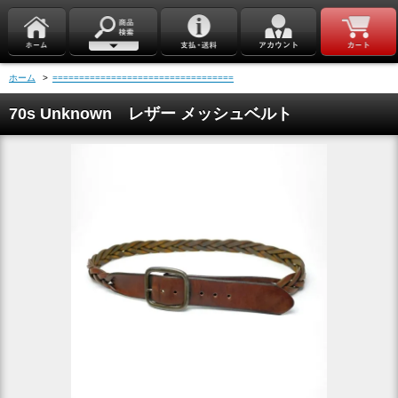
ホーム
>
==================================
70s Unknown レザー メッシュベルト