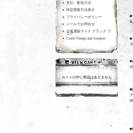
支払・配送方法
特定商取引法表示
■
プライバシーポリシー
R
メールでお問合せ
古着通販サイト クランク ブ
ログ
Crank Vintage and Antiques
■
■
1
カートの中に商品はありません
■
■