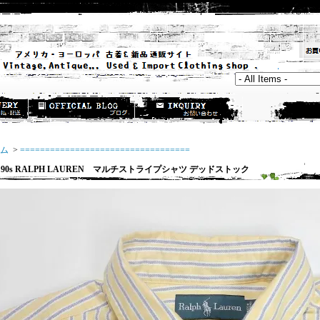
ム
>
==================================
0s RALPH LAUREN マルチストライプシャツ デッドストック