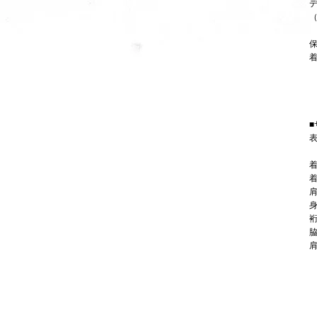
■
表
着
着
肩
身
裄
脇
肩