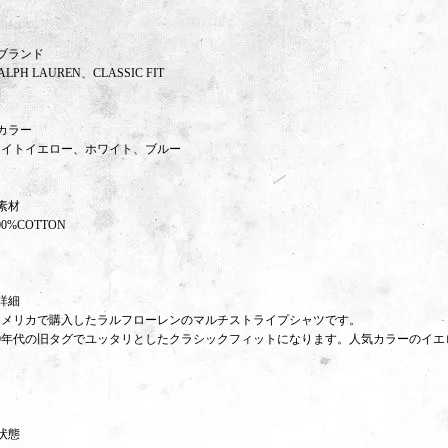
ブランド
ALPH LAUREN、CLASSIC FIT
カラー
ライトイエロー、ホワイト、ブルー
素材
00%COTTON
詳細
アメリカで購入したラルフローレンのマルチストライプシャツです。
90年代の旧タグでユッタリとしたクラシックフィットになります。人気カラーのイエ
状態