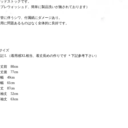
デッドストックです。
（プレウォッシュド、簡単に製品洗いが施されております）
保管に伴うシワ、付属紙にダメージあり。
着用に問題あるものはなく全体的に良好です。
サイズ
記 L （着用感XL相当、着丈長めの作りです ＊下記参考下さい）
丈前 80cm
丈後 77cm
幅 49cm
幅 61cm
丈 87cm
袖丈 52cm
袖丈 63cm