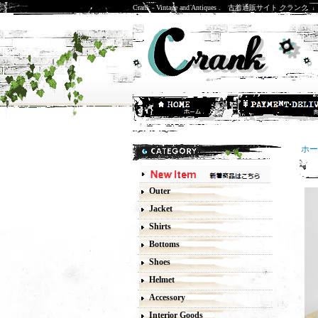
Crank - Vintage and Antiques . 古着通販サイト クランク
ホー
9
Outer
Jacket
Shirts
Bottoms
Shoes
Helmet
Accessory
Interior Goods