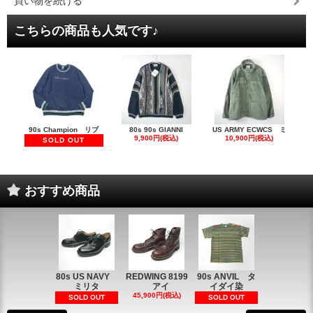
買い物を続ける
こちらの商品も人気です♪
90s Champion リブ
80s 90s GIANNI
US ARMY ECWCS ミ
9,900円(税込)
10,900円(税込)
SOLD OUT
おすすめ商品
80s US NAVY
REDWING 8199
90s ANVIL タ
90s ANVI
ミリタ
アイ
イダイ染
イダイ染
45,900円(税込)
5,900円(税
SOLD OUT
SOLD OUT