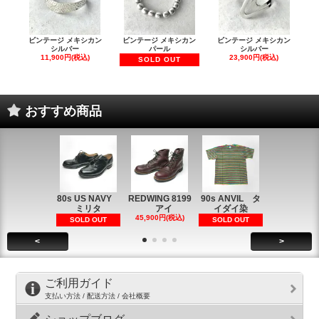
ビンテージ メキシカン
ビンテージ メキシカン
ビンテージ メキシカン
シルバー
パール
シルバー
11,900円(税込)
23,900円(税込)
SOLD OUT
おすすめ商品
80s US NAVY
REDWING 8199
90s ANVIL タ
90s ANVI
ミリタ
アイ
イダイ染
イダイ染
45,900円(税込)
5,900円(税
SOLD OUT
SOLD OUT
<
>
ご利用ガイド
支払い方法 / 配送方法 / 会社概要