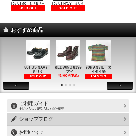
80s USMC ミリタリー
80s US NAVY ミリタ
SOLD OUT
SOLD OUT
おすすめ商品
80s US NAVY
REDWING 8199
90s ANVIL タ
90s ANVI
ミリタ
アイ
イダイ染
イダイ染
45,900円(税込)
5,900円(税
SOLD OUT
SOLD OUT
<
>
ご利用ガイド
支払い方法 / 配送方法 / 会社概要
ショップブログ
お問い合せ