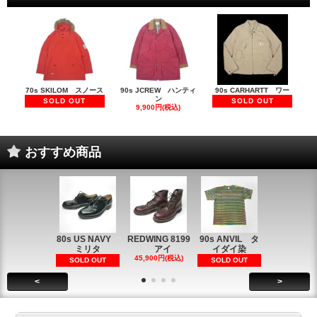
70s SKILOM スノース
90s JCREW ハンティ
90s CARHARTT ワー
ン
SOLD OUT
SOLD OUT
9,900円(税込)
おすすめ商品
80s US NAVY
REDWING 8199
90s ANVIL タ
90s ANVI
ミリタ
アイ
イダイ染
イダイ染
45,900円(税込)
5,900円(税
SOLD OUT
SOLD OUT
<
>