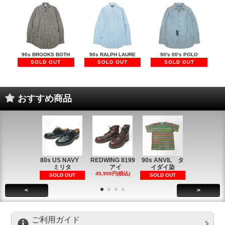
90s BROOKS BOTH
90s RALPH LAURE
90's 00's POLO
SOLD OUT
SOLD OUT
SOLD OUT
おすすめ商品
80s US NAVY
REDWING 8199
90s ANVIL タ
90s ANVI
ミリタ
アイ
イダイ染
イダイ染
45,900円(税込)
5,900円(税
SOLD OUT
SOLD OUT
<
>
ご利用ガイド