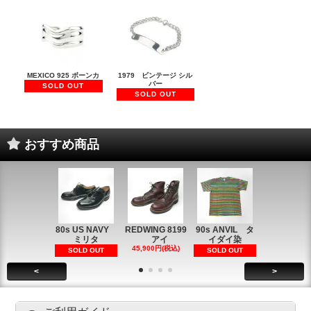
MEXICO 925 ボーンカ
1979 ビンテージ シル
バー
SOLD OUT
SOLD OUT
おすすめ商品
80s US NAVY
REDWING 8199
90s ANVIL タ
90s ANVI
ミリタ
アイ
イダイ染
イダイ染
45,900円(税込)
5,900円(税
SOLD OUT
SOLD OUT
<
>