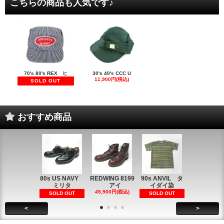
こちらの商品も人気です♪
70's 80's REX ヒ
30's 40's CCC U
11,900円(税込)
SOLD OUT
おすすめ商品
80s US NAVY
REDWING 8199
90s ANVIL タ
90s ANVI
ミリタ
アイ
イダイ染
イダイ染
45,900円(税込)
5,900円(税
SOLD OUT
SOLD OUT
<
>