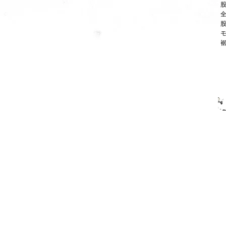
股
全
股
モ
裾