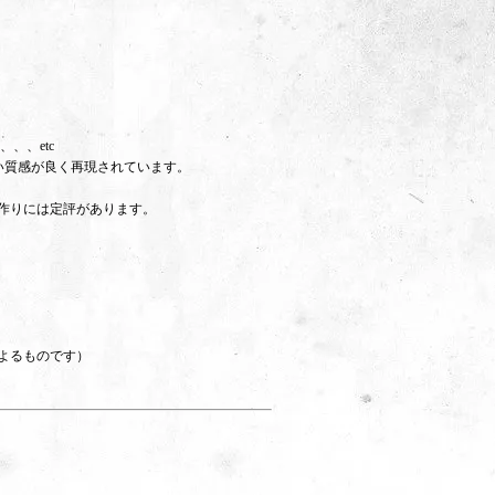
、、etc
い質感が良く再現されています。
り作りには定評があります。
よるものです）