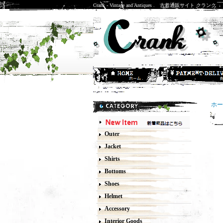
Crank - Vintage and Antiques . 古着通販サイト クランク
ホー
R
Outer
Jacket
Shirts
Bottoms
Shoes
Helmet
Accessory
Interior Goods