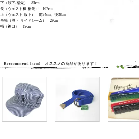
下（股下‐裾先） 85cm
長（ウェスト横‐裾先） 107cm
上（ウェスト‐股下） 前24cm、後38cm
モ幅（股下‐サイドシーム） 29cm
幅（裾口） 19cm
Reccommend Item! オススメの商品があります！