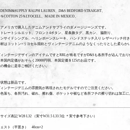
DENIM&SUPPLY RALPH LAUREN、D&S BEDFORD STRAIGHT、
5％COTTON 25％LYOCELL、MADE IN MEXICO、
・アメリカで購入したデニムアンドサプライのダメージジーンズです。
ストレートシルエット、フロント4ボタン、星条旗タグ、黒カン、 脇割り、
インサイドシングル、ヘリンボーンスレーキ、ハンドステッチ入り レザーパッチ付き、
素材はコットン×リヨセル混紡とヴィンテージデニムのようなくったりとした柔らか
ヴィンテージデザインのアイテムですとRRLが有名ですがD&Sも各所手が込んでお
本国内定価がおそらく20000円弱、本国定価＄125のお品です。
この機会に是非ご検討ください。
・状態は新品です。
ヴィンテージデニムの雰囲気が再現されたモデルですのでご注意ください。
（色落ち、各所汚れ、破れ、擦れ傷、ポケットや裾など各所フチの擦り切れは加工に
サイズ表記 W28 L32 （実寸W31.5 L33.5位 ＊実寸参考下さい）
ェスト（平置き） 40cm×2